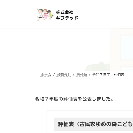
コ
ナ
ン
ビ
テ
ゲ
ン
ー
ツ
シ
へ
ョ
ス
ン
キ
に
ッ
移
プ
動
ホーム
お知らせ
未分類
令和７年度 評価表
令和７年度の評価表を公表しました。
評価表（古民家ゆめの森こども